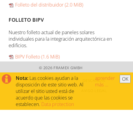
Folleto del distribuidor
(2.0 MiB)
FOLLETO BIPV
Nuestro folleto actual de paneles solares
individuales para la integración arquitectónica en
edificios.
BIPV Folleto
(1.6 MiB)
© 2026 FRAMEX GMBH
Nota:
Las cookies ayudan a la
aprender
OK
SALTAR
INICIO
DESCARGAS
NAVEGACIÓN
disposición de este sitio web. Al
más ...
CONTACTO
AVISO LEGAL
utilizar el sitio usted está de
acuerdo que las cookies se
DATA PROTECTION_ES
establecen.
Data protection